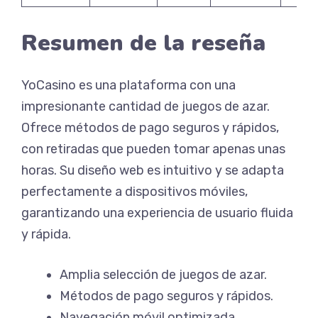
Resumen de la reseña
YoCasino es una plataforma con una
impresionante cantidad de juegos de azar.
Ofrece métodos de pago seguros y rápidos,
con retiradas que pueden tomar apenas unas
horas. Su diseño web es intuitivo y se adapta
perfectamente a dispositivos móviles,
garantizando una experiencia de usuario fluida
y rápida.
Amplia selección de juegos de azar.
Métodos de pago seguros y rápidos.
Navegación móvil optimizada.