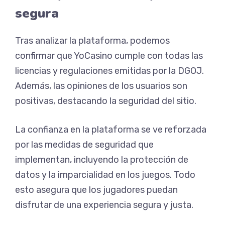
segura
Tras analizar la plataforma, podemos
confirmar que YoCasino cumple con todas las
licencias y regulaciones emitidas por la DGOJ.
Además, las opiniones de los usuarios son
positivas, destacando la seguridad del sitio.
La confianza en la plataforma se ve reforzada
por las medidas de seguridad que
implementan, incluyendo la protección de
datos y la imparcialidad en los juegos. Todo
esto asegura que los jugadores puedan
disfrutar de una experiencia segura y justa.