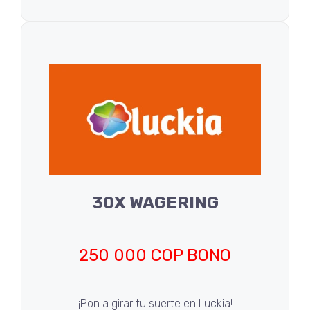
30X WAGERING
250 000 COP BONO
¡Pon a girar tu suerte en Luckia!