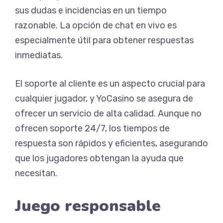
sus dudas e incidencias en un tiempo
razonable. La opción de chat en vivo es
especialmente útil para obtener respuestas
inmediatas.
El soporte al cliente es un aspecto crucial para
cualquier jugador, y YoCasino se asegura de
ofrecer un servicio de alta calidad. Aunque no
ofrecen soporte 24/7, los tiempos de
respuesta son rápidos y eficientes, asegurando
que los jugadores obtengan la ayuda que
necesitan.
Juego responsable