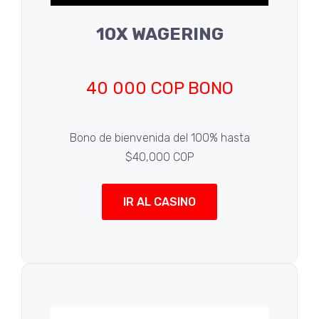
10X WAGERING
40 000 COP BONO
Bono de bienvenida del 100% hasta
$40,000 COP
IR AL CASINO