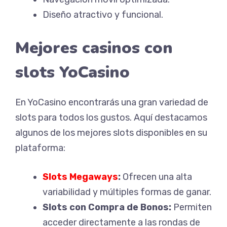
Diseño atractivo y funcional.
Mejores casinos con
slots YoCasino
En YoCasino encontrarás una gran variedad de
slots para todos los gustos. Aquí destacamos
algunos de los mejores slots disponibles en su
plataforma:
Slots Megaways
:
Ofrecen una alta
variabilidad y múltiples formas de ganar.
Slots con Compra de Bonos:
Permiten
acceder directamente a las rondas de