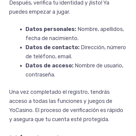
Después, verifica tu identidad y ¡listo! Ya
puedes empezar a jugar.
Datos personales:
Nombre, apellidos,
fecha de nacimiento.
Datos de contacto:
Dirección, número
de teléfono, email.
Datos de acceso:
Nombre de usuario,
contraseña.
Una vez completado el registro, tendrás
acceso a todas las funciones y juegos de
YoCasino. El proceso de verificación es rápido
y asegura que tu cuenta esté protegida.