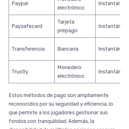
Paypal
Instantáneo
electrónico
Tarjeta
Paysafecard
Instantáneo
prepago
Transferencia
Bancaria
Instantáneo
Monedero
Trustly
Instantáneo
electrónico
Estos métodos de pago son ampliamente
reconocidos por su seguridad y eficiencia, lo
que permite a los jugadores gestionar sus
fondos con tranquilidad. Además, la