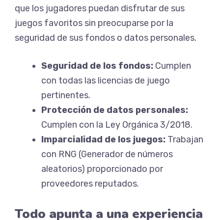
que los jugadores puedan disfrutar de sus
juegos favoritos sin preocuparse por la
seguridad de sus fondos o datos personales.
Seguridad de los fondos:
Cumplen
con todas las licencias de juego
pertinentes.
Protección de datos personales:
Cumplen con la Ley Orgánica 3/2018.
Imparcialidad de los juegos:
Trabajan
con RNG (Generador de números
aleatorios) proporcionado por
proveedores reputados.
Todo apunta a una experiencia