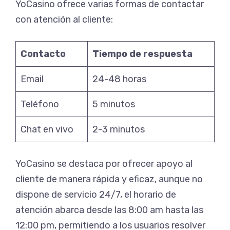
YoCasino ofrece varias formas de contactar
con atención al cliente:
Contacto
Tiempo de respuesta
Email
24-48 horas
Teléfono
5 minutos
Chat en vivo
2-3 minutos
YoCasino se destaca por ofrecer apoyo al
cliente de manera rápida y eficaz, aunque no
dispone de servicio 24/7, el horario de
atención abarca desde las 8:00 am hasta las
12:00 pm, permitiendo a los usuarios resolver