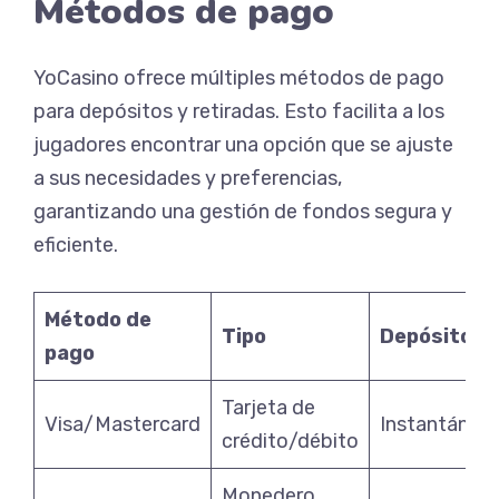
Métodos de pago
YoCasino ofrece múltiples métodos de pago
para depósitos y retiradas. Esto facilita a los
jugadores encontrar una opción que se ajuste
a sus necesidades y preferencias,
garantizando una gestión de fondos segura y
eficiente.
Método de
Tipo
Depósito
pago
Tarjeta de
Visa/Mastercard
Instantáneo
crédito/débito
Monedero