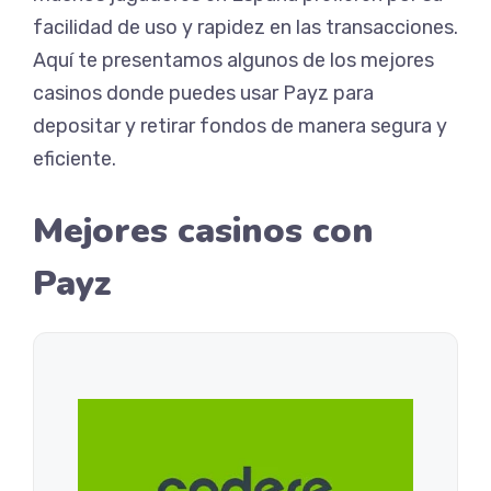
facilidad de uso y rapidez en las transacciones.
Aquí te presentamos algunos de los mejores
casinos donde puedes usar Payz para
depositar y retirar fondos de manera segura y
eficiente.
Mejores casinos con
Payz