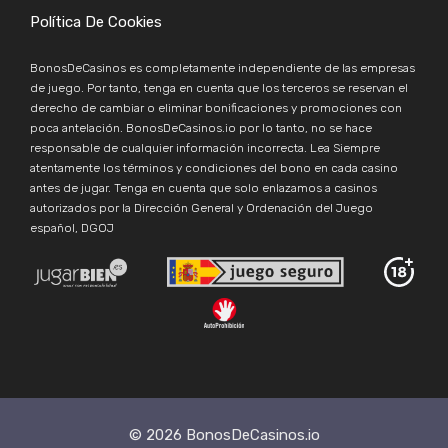
Política De Cookies
BonosDeCasinos es completamente independiente de las empresas
de juego. Por tanto, tenga en cuenta que los terceros se reservan el
derecho de cambiar o eliminar bonificaciones y promociones con
poca antelación. BonosDeCasinos.io por lo tanto, no se hace
responsable de cualquier información incorrecta. Lea Siempre
atentamente los términos y condiciones del bono en cada casino
antes de jugar. Tenga en cuenta que solo enlazamos a casinos
autorizados por la Dirección General y Ordenación del Juego
español, DGOJ
© 2026 BonosDeCasinos.io