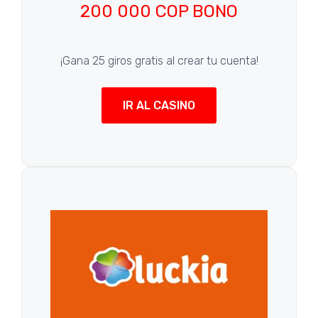
200 000 COP BONO
¡Gana 25 giros gratis al crear tu cuenta!
IR AL CASINO