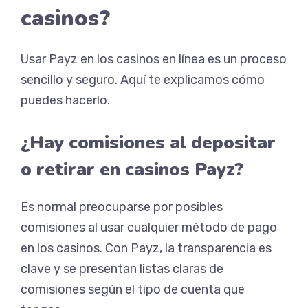
casinos?
Usar Payz en los casinos en línea es un proceso
sencillo y seguro. Aquí te explicamos cómo
puedes hacerlo.
¿Hay comisiones al depositar
o retirar en casinos Payz?
Es normal preocuparse por posibles
comisiones al usar cualquier método de pago
en los casinos. Con Payz, la transparencia es
clave y se presentan listas claras de
comisiones según el tipo de cuenta que