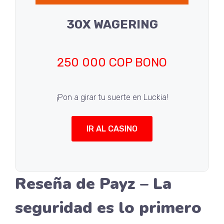
30X WAGERING
250 000 COP BONO
¡Pon a girar tu suerte en Luckia!
IR AL CASINO
Reseña de Payz – La
seguridad es lo primero