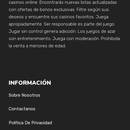
casinos online. Encontrarás nuevas listas actualizadas
con ofertas de bonos exclusivas. Filtre según sus
deseos y encuentre sus casinos favoritos. Juega
apropiadamente. Ser responsable es parte del juego.
Jugar sin control genera adicción. Los juegos de azar
son entretenimiento. Juega con moderación. Prohibida
la venta a menores de edad.
INFORMACIÓN
Sobre Nosotros
Contactanos
Política De Privacidad