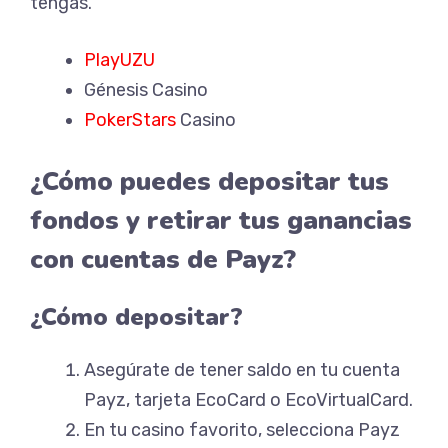
tengas.
PlayUZU
Génesis Casino
PokerStars
Casino
¿Cómo puedes depositar tus
fondos y retirar tus ganancias
con cuentas de Payz?
¿Cómo depositar?
Asegúrate de tener saldo en tu cuenta
Payz, tarjeta EcoCard o EcoVirtualCard.
En tu casino favorito, selecciona Payz