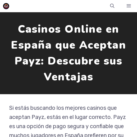
Saltar
Me
al
contenido
Casinos Online en
España que Aceptan
Payz: Descubre sus
Ventajas
Si estás buscando los mejores casinos que
aceptan Payz, estás en el lugar correcto. Payz
es una opción de pago segura y confiable que
muchos jugadores en España prefieren por su