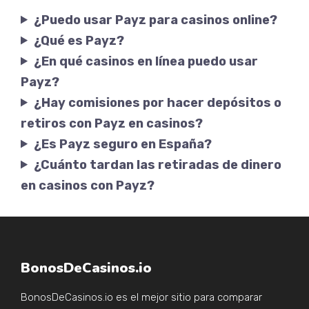
¿Puedo usar Payz para casinos online?
¿Qué es Payz?
¿En qué casinos en línea puedo usar
Payz?
¿Hay comisiones por hacer depósitos o
retiros con Payz en casinos?
¿Es Payz seguro en España?
¿Cuánto tardan las retiradas de dinero
en casinos con Payz?
BonosDeCasinos.io
BonosDeCasinos.io es el mejor sitio para comparar