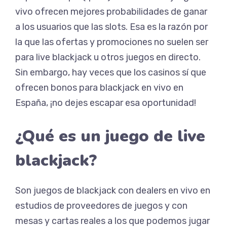
vivo ofrecen mejores probabilidades de ganar
a los usuarios que las slots. Esa es la razón por
la que las ofertas y promociones no suelen ser
para live blackjack u otros juegos en directo.
Sin embargo, hay veces que los casinos sí que
ofrecen bonos para blackjack en vivo en
España, ¡no dejes escapar esa oportunidad!
¿Qué es un juego de live
blackjack?
Son juegos de blackjack con dealers en vivo en
estudios de proveedores de juegos y con
mesas y cartas reales a los que podemos jugar