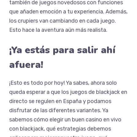
también de juegos novedosos con funciones
que añaden emoción a tu experiencia. Además,
los crupiers van cambiando en cada juego.
Esto hace la aventura aún más realista.
¡Ya estás para salir ahí
afuera!
¡Esto es todo por hoy! Ya sabes, ahora solo
queda esperar a que los juegos de blackjack en
directo se regulen en España y podamos
disfrutar de las diferentes variantes. Ya
sabemos cómo elegir un buen casino en vivo
con blackjack, qué estrategias debemos