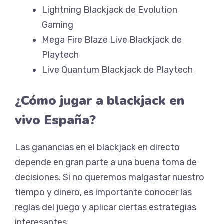
Lightning Blackjack de Evolution
Gaming
Mega Fire Blaze Live Blackjack de
Playtech
Live Quantum Blackjack de Playtech
¿Cómo jugar a blackjack en
vivo España?
Las ganancias en el blackjack en directo
depende en gran parte a una buena toma de
decisiones. Si no queremos malgastar nuestro
tiempo y dinero, es importante conocer las
reglas del juego y aplicar ciertas estrategias
interesantes.