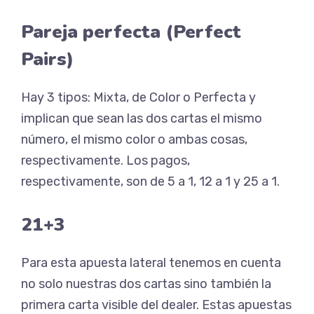
Pareja perfecta (Perfect
Pairs)
Hay 3 tipos: Mixta, de Color o Perfecta y
implican que sean las dos cartas el mismo
número, el mismo color o ambas cosas,
respectivamente. Los pagos,
respectivamente, son de 5 a 1, 12 a 1 y 25 a 1.
21+3
Para esta apuesta lateral tenemos en cuenta
no solo nuestras dos cartas sino también la
primera carta visible del dealer. Estas apuestas