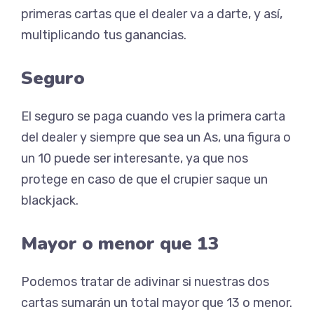
primeras cartas que el dealer va a darte, y así,
multiplicando tus ganancias.
Seguro
El seguro se paga cuando ves la primera carta
del dealer y siempre que sea un As, una figura o
un 10 puede ser interesante, ya que nos
protege en caso de que el crupier saque un
blackjack.
Mayor o menor que 13
Podemos tratar de adivinar si nuestras dos
cartas sumarán un total mayor que 13 o menor.