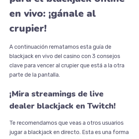
en vivo: ¡gánale al
crupier!
A continuación rematamos esta guía de
blackjack en vivo del casino con 3 consejos
clave para vencer al crupier que está a la otra
parte de la pantalla.
¡Mira streamings de live
dealer blackjack en Twitch!
Te recomendamos que veas a otros usuarios
jugar a blackjack en directo. Esta es una forma