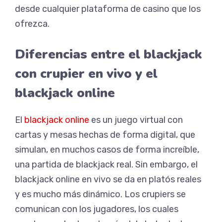
desde cualquier plataforma de casino que los
ofrezca.
Diferencias entre el blackjack
con crupier en vivo y el
blackjack online
El
blackjack online
es un juego virtual con
cartas y mesas hechas de forma digital, que
simulan, en muchos casos de forma increíble,
una partida de blackjack real. Sin embargo, el
blackjack online en vivo se da en platós reales
y es mucho más dinámico. Los crupiers se
comunican con los jugadores, los cuales