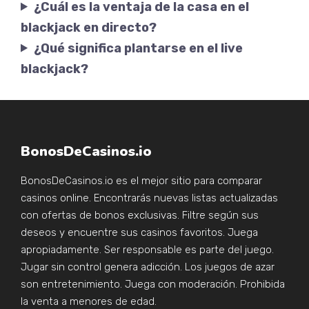
¿Cuál es la ventaja de la casa en el
blackjack en directo?
¿Qué significa plantarse en el live
blackjack?
BonosDeCasinos.io
BonosDeCasinos.io es el mejor sitio para comparar
casinos online. Encontrarás nuevas listas actualizadas
con ofertas de bonos exclusivas. Filtre según sus
deseos y encuentre sus casinos favoritos. Juega
apropiadamente. Ser responsable es parte del juego.
Jugar sin control genera adicción. Los juegos de azar
son entretenimiento. Juega con moderación. Prohibida
la venta a menores de edad.