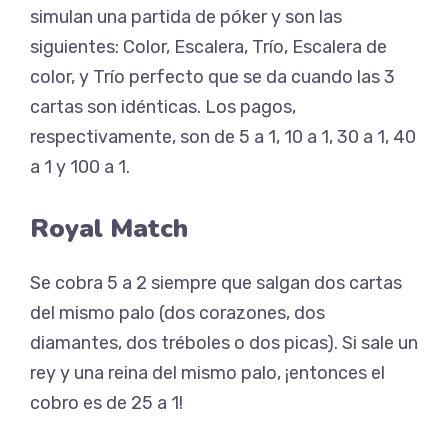
simulan una partida de póker y son las
siguientes: Color, Escalera, Trío, Escalera de
color, y Trío perfecto que se da cuando las 3
cartas son idénticas. Los pagos,
respectivamente, son de 5 a 1, 10 a 1, 30 a 1, 40
a 1 y 100 a 1.
Royal Match
Se cobra 5 a 2 siempre que salgan dos cartas
del mismo palo (dos corazones, dos
diamantes, dos tréboles o dos picas). Si sale un
rey y una reina del mismo palo, ¡entonces el
cobro es de 25 a 1!