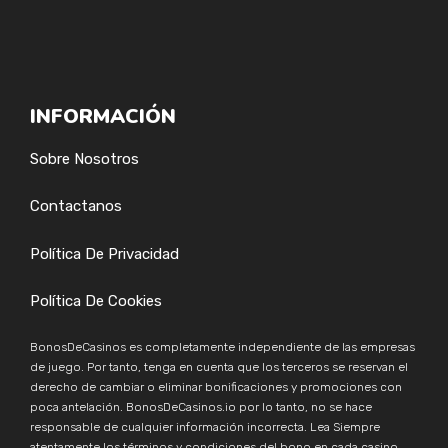
INFORMACIÓN
Sobre Nosotros
Contactanos
Política De Privacidad
Política De Cookies
BonosDeCasinos es completamente independiente de las empresas
de juego. Por tanto, tenga en cuenta que los terceros se reservan el
derecho de cambiar o eliminar bonificaciones y promociones con
poca antelación. BonosDeCasinos.io por lo tanto, no se hace
responsable de cualquier información incorrecta. Lea Siempre
atentamente los términos y condiciones del bono en cada casino