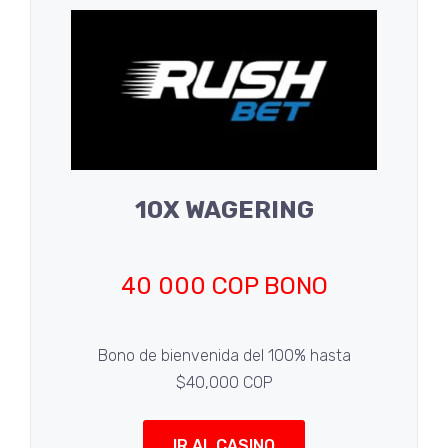
10X WAGERING
40 000 COP BONO
Bono de bienvenida del 100% hasta
$40,000 COP
IR AL CASINO