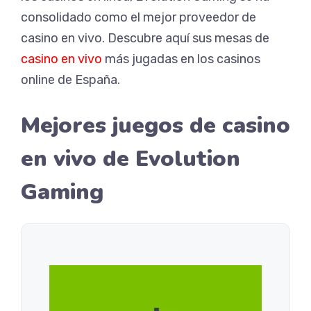
consolidado como el mejor proveedor de
casino en vivo. Descubre aquí sus mesas de
casino en vivo
más jugadas en los casinos
online de España.
Mejores juegos de casino
en vivo de Evolution
Gaming