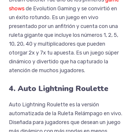
shows
de Evolution Gaming y se convirtió en
un éxito rotundo. Es un juego en vivo
presentado por un anfitrión y cuenta con una
ruleta gigante que incluye los números 1, 2, 5,
10, 20, 40 y multiplicadores que pueden
otorgar 2x y 7x tu apuesta. Es un juego súper
dinámico y divertido que ha capturado la
atención de muchos jugadores.
4. Auto Lightning Roulette
Auto Lightning Roulette es la versión
automatizada de la Ruleta Relámpago en vivo.
Diseñada para jugadores que desean un juego
más dinámico con más rondas en menos