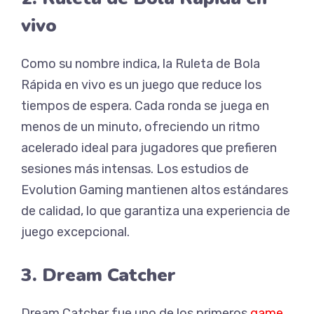
vivo
Como su nombre indica, la Ruleta de Bola
Rápida en vivo es un juego que reduce los
tiempos de espera. Cada ronda se juega en
menos de un minuto, ofreciendo un ritmo
acelerado ideal para jugadores que prefieren
sesiones más intensas. Los estudios de
Evolution Gaming mantienen altos estándares
de calidad, lo que garantiza una experiencia de
juego excepcional.
3. Dream Catcher
Dream Catcher fue uno de los primeros
game