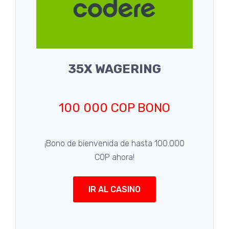
35X WAGERING
100 000 COP BONO
¡Bono de bienvenida de hasta 100.000
COP ahora!
IR AL CASINO