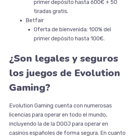
primer depósito hasta 600€ + 50
tiradas gratis.
Betfair
Oferta de bienvenida: 100% del
primer depósito hasta 100€.
¿Son legales y seguros
los juegos de Evolution
Gaming?
Evolution Gaming cuenta con numerosas
licencias para operar en todo el mundo,
incluyendo la de la DGOJ para operar en
casinos españoles de forma segura. En cuanto