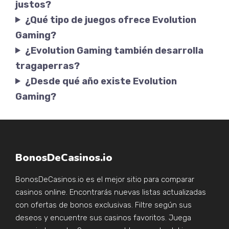
justos?
¿Qué tipo de juegos ofrece Evolution
Gaming?
¿Evolution Gaming también desarrolla
tragaperras?
¿Desde qué año existe Evolution
Gaming?
BonosDeCasinos.io
BonosDeCasinos.io es el mejor sitio para comparar
casinos online. Encontrarás nuevas listas actualizadas
con ofertas de bonos exclusivas. Filtre según sus
deseos y encuentre sus casinos favoritos. Juega