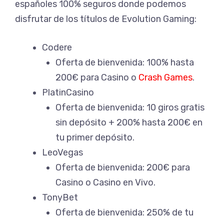
españoles 100% seguros donde podemos
disfrutar de los títulos de Evolution Gaming:
Codere
Oferta de bienvenida: 100% hasta
200€ para Casino o
Crash Games
.
PlatinCasino
Oferta de bienvenida: 10 giros gratis
sin depósito + 200% hasta 200€ en
tu primer depósito.
LeoVegas
Oferta de bienvenida: 200€ para
Casino o Casino en Vivo.
TonyBet
Oferta de bienvenida: 250% de tu