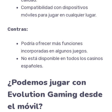
Compatibilidad con dispositivos
móviles para jugar en cualquier lugar.
Contras:
Podría ofrecer más funciones
incorporadas en algunos juegos.
No está disponible en todos los casinos
españoles.
¿Podemos jugar con
Evolution Gaming desde
el móvil?