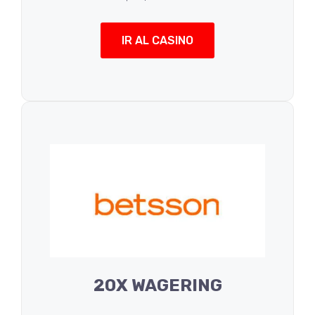
IR AL CASINO
20X WAGERING