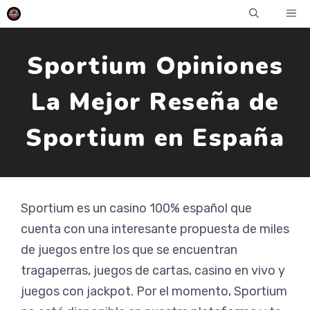
Saltar
Me
al
contenido
Sportium Opiniones
La Mejor Reseña de
Sportium en España
Sportium es un casino 100% español que
cuenta con una interesante propuesta de miles
de juegos entre los que se encuentran
tragaperras, juegos de cartas, casino en vivo y
juegos con jackpot. Por el momento, Sportium