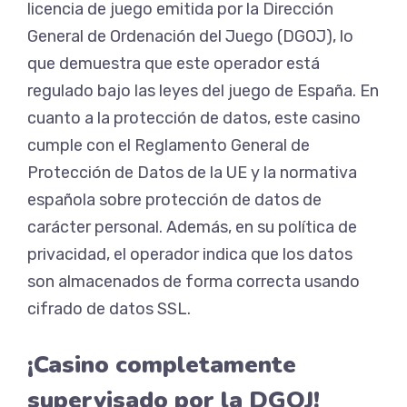
licencia de juego emitida por la Dirección
General de Ordenación del Juego (DGOJ), lo
que demuestra que este operador está
regulado bajo las leyes del juego de España. En
cuanto a la protección de datos, este casino
cumple con el Reglamento General de
Protección de Datos de la UE y la normativa
española sobre protección de datos de
carácter personal. Además, en su política de
privacidad, el operador indica que los datos
son almacenados de forma correcta usando
cifrado de datos SSL.
¡Casino completamente
supervisado por la DGOJ!