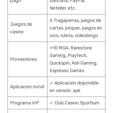
pago
bancaria, PayPal,
Neteller, etc.
6 Tragaperras, juegos de
Juegos de
cartas, póquer, juegos en
casino
vivo, ruleta, videobingo
+10 MGA, Rarestone
Gaming, Playtech,
Proveedores
Quickspin, Ash Gaming,
Espresso Games
✓ Aplicación disponible
Aplicación móvil
en versión .apk
Programa VIP
✓ Club Casino Sportium