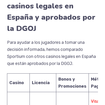
casinos legales en
España y aprobados por
la DGOJ
Para ayudar a los jugadores a tomar una
decisión informada, hemos comparado
Sportium con otros casinos legales en España
que están aprobados por la DGOJ.
Bonos y
Métod
Casino
Licencia
Promociones
Pago
Visa
,