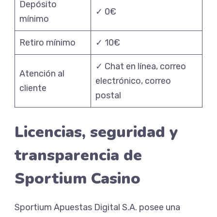
Depósito
✓ 0€
mínimo
Retiro mínimo
✓ 10€
✓ Chat en línea, correo
Atención al
electrónico, correo
cliente
postal
Licencias, seguridad y
transparencia de
Sportium Casino
Sportium Apuestas Digital S.A. posee una