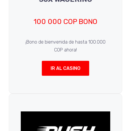
100 000 COP BONO
¡Bono de bienvenida de hasta 100.000
COP ahora!
IR AL CASINO