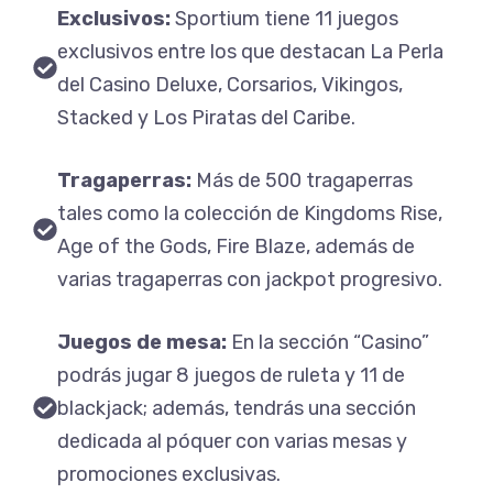
Exclusivos:
Sportium tiene 11 juegos
exclusivos entre los que destacan La Perla
del Casino Deluxe, Corsarios, Vikingos,
Stacked y Los Piratas del Caribe.
Tragaperras:
Más de 500 tragaperras
tales como la colección de Kingdoms Rise,
Age of the Gods, Fire Blaze, además de
varias tragaperras con jackpot progresivo.
Juegos de mesa:
En la sección “Casino”
podrás jugar 8 juegos de ruleta y 11 de
blackjack; además, tendrás una sección
dedicada al póquer con varias mesas y
promociones exclusivas.