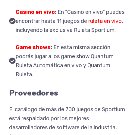
Casino en vivo
:
En “Casino en vivo” puedes
encontrar hasta 11 juegos de
ruleta en vivo
,
incluyendo la exclusiva Ruleta Sportium.
Game shows
:
En esta misma sección
podrás jugar a los game show Quantum
Ruleta Automática en vivo y Quantum
Ruleta.
Proveedores
El catálogo de más de 700 juegos de Sportium
está respaldado por los mejores
desarrolladores de software de la industria,