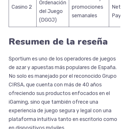
Ordenación
Casino 2
promociones
Netelle
del Juego
semanales
PayPal
(DGOJ)
Resumen de la reseña
Sportium es uno de los operadores de juegos
de azar y apuestas más populares de España.
No solo es manejado por el reconocido Grupo
CIRSA, que cuenta con más de 40 años
ofreciendo sus productos enfocados en el
iGaming, sino que también ofrece una
experiencia de juego segura y legal con una
plataforma intuitiva tanto en escritorio como
en dispositivos móviles.