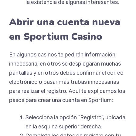
la existencia de algunas interesantes.
Abrir una cuenta nueva
en Sportium Casino
En algunos casinos te pedirán información
innecesaria; en otros se desplegarán muchas
pantallas y en otros debes confirmar el correo
electrónico o pasar más trabas innecesarias
para realizar el registro. Aquí te explicamos los
pasos para crear una cuenta en Sportium:
Selecciona la opción “Registro”, ubicada
en la esquina superior derecha.
Completa los datos de registro con tu