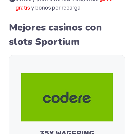
gratis
y bonos por recarga.
Mejores casinos con
slots Sportium
35X WAGERING