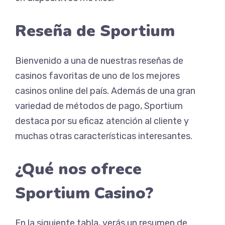
Reseña de Sportium
Bienvenido a una de nuestras reseñas de
casinos favoritas de uno de los mejores
casinos online del país. Además de una gran
variedad de métodos de pago, Sportium
destaca por su eficaz atención al cliente y
muchas otras características interesantes.
¿Qué nos ofrece
Sportium Casino?
En la siguiente tabla, verás un resumen de