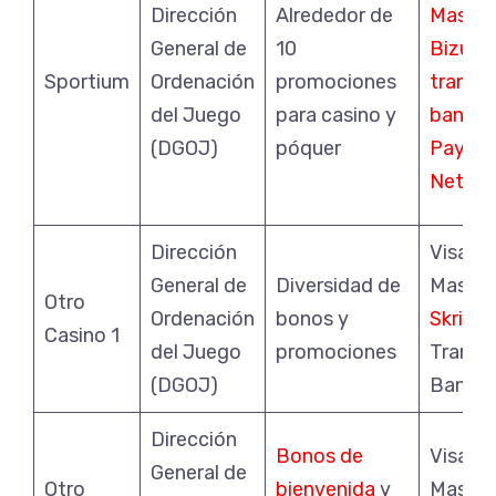
Dirección
Alrededor de
Master
General de
10
Bizum
,
Sportium
Ordenación
promociones
transf
del Juego
para casino y
bancar
(DGOJ)
póquer
PayPal
Netelle
Dirección
Visa,
General de
Diversidad de
Master
Otro
Ordenación
bonos y
Skrill
, 
Casino 1
del Juego
promociones
Transf
(DGOJ)
Bancar
Dirección
Bonos de
Visa,
General de
Otro
bienvenida
y
Master