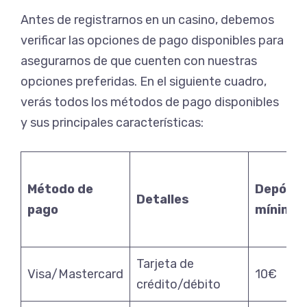
Antes de registrarnos en un casino, debemos
verificar las opciones de pago disponibles para
asegurarnos de que cuenten con nuestras
opciones preferidas. En el siguiente cuadro,
verás todos los métodos de pago disponibles
y sus principales características:
Método de
Depósit
Detalles
pago
mínimo
Tarjeta de
Visa/Mastercard
10€
crédito/débito