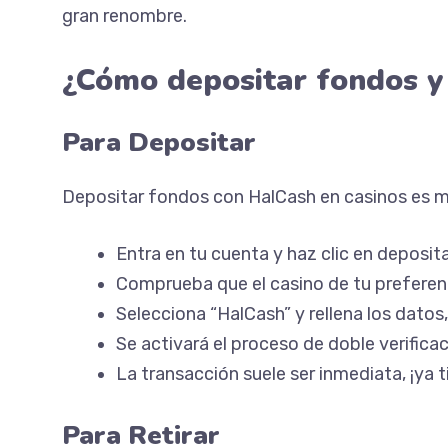
gran renombre.
¿Cómo depositar fondos y 
Para Depositar
Depositar fondos con HalCash en casinos es mu
Entra en tu cuenta y haz clic en deposita
Comprueba que el casino de tu preferenci
Selecciona “HalCash” y rellena los datos
Se activará el proceso de doble verifica
La transacción suele ser inmediata, ¡ya
Para Retirar