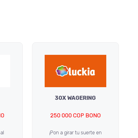
30X WAGERING
NO
250 000 COP BONO
al
¡Pon a girar tu suerte en