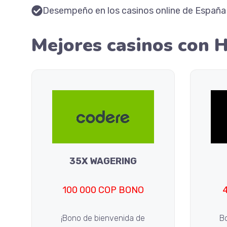
Desempeño en los casinos online de España
Mejores casinos con 
35X WAGERING
100 000 COP BONO
¡Bono de bienvenida de
Bo