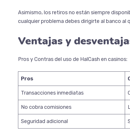
Asimismo, los retiros no están siempre disponib
cualquier problema debes dirigirte al banco a
Ventajas y desventaja
Pros y Contras del uso de HalCash en casinos:
Pros
Transacciones inmediatas
No cobra comisiones
Seguridad adicional