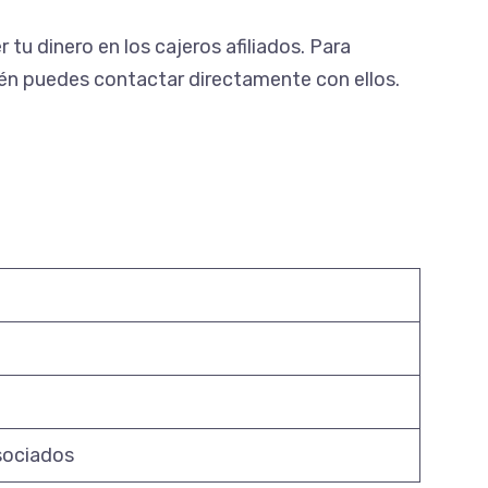
tu dinero en los cajeros afiliados. Para
ién puedes contactar directamente con ellos.
sociados