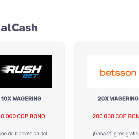
HalCash
10X WAGERING
20X WAGERING
40 000 COP BONO
200 000 COP BO
no de bienvenida del
¡Gana 25 giros gratis 