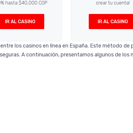
0% hasta $40,000 COP
crear tu cuenta!
IR AL CASINO
IR AL CASINO
entre los casinos en línea en España. Este método de
 seguras. A continuación, presentamos algunos de los