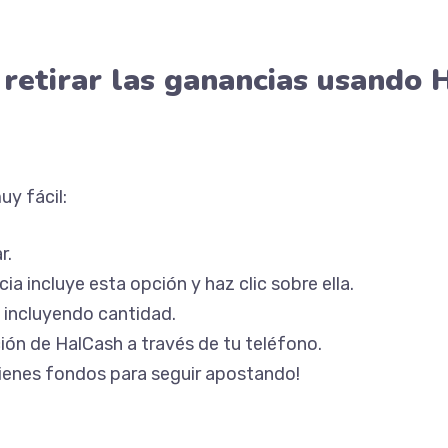
retirar las ganancias usando 
y fácil:
r.
a incluye esta opción y haz clic sobre ella.
, incluyendo cantidad.
ción de HalCash a través de tu teléfono.
 tienes fondos para seguir apostando!