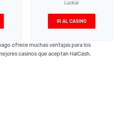
Luckia!
IR AL CASINO
 pago ofrece muchas ventajas para los
 mejores casinos que aceptan HalCash.