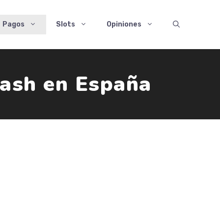
Pagos
Slots
Opiniones
Cash en España