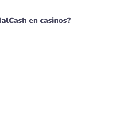
HalCash en casinos?