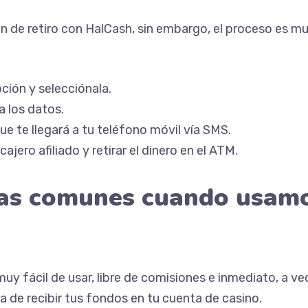
n de retiro con HalCash, sin embargo, el proceso es muy
ión y selecciónala.
a los datos.
ue te llegará a tu teléfono móvil vía SMS.
ajero afiliado y retirar el dinero en el ATM.
mas comunes cuando usam
uy fácil de usar, libre de comisiones e inmediato, a ve
 de recibir tus fondos en tu cuenta de casino.